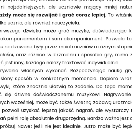
i najzdolniejszych, ale uczniowie mający mniej natu
ażdy może się rozwijać i grać coraz lepiej
. To właśni
lko ucznia, ale również nauczyciela.
rwszego dźwięku może grać muzykę, doświadczając kol
 akompaniamentem i sam akompaniament. Pozwala to u
nu realizowane były przez moich uczniów o różnym stopn
łości, oraz różnice w brzmieniu i sposobie gry, mimo
 jest inny, każdego należy traktować indywidualnie.
agrywanie własnych wykonań. Rozpoczynając naukę gr
reślony sposób w konkretnym momencie. Dopiero wra
wyki, które znacznie ułatwią to zadanie. Do tego mome
ć się dziwne doświadczonemu muzykowi. Nagrywanie
ch wcześniej, może być także świetną zabawą urozmaic
pozwoli uzyskać lepszą jakość nagrań, ale wystarczy 
rań pełni rolę absolutnie drugorzędną. Bardzo ważna jest c
róbuj. Nawet jeśli nie jest idealnie. Jutro może być lepi