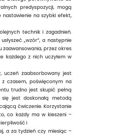
ralnych predyspozycji, mogą
e nastawienie na szybki efekt,
ejnych technik i zagadnień.
słyszeć „wzór”, a następnie
iu zaawansowania, przez okres
 że każdego z nich uczyłem w
y, uczeń zaabsorbowany jest
z z czasem, poświęconym na
ntu trudno jest skupić pełną
 się jest doskonałą metodą
ającą ćwiczenie. Korzystanie
to, co każdy ma w kieszeni –
ierpliwość i
ej, a za tydzień czy miesiąc –