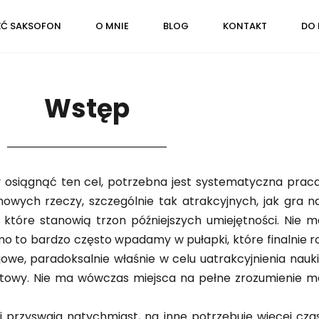
ŹĆ SAKSOFON
O MNIE
BLOG
KONTAKT
DO 
Wstęp
y osiągnąć ten cel, potrzebna jest systematyczna praca
 nowych rzeczy, szczególnie tak atrakcyjnych, jak gra n
 które stanowią trzon późniejszych umiejętności. Nie m
o to bardzo często wpadamy w pułapki, które finalnie ro
we, paradoksalnie właśnie w celu uatrakcyjnienia nauki
otowy. Nie ma wówczas miejsca na pełne zrozumienie m
ci przyswaja natychmiast, na inne potrzebuje więcej cz