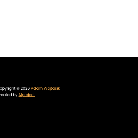
opyright © 2026
Adam Wojtasik
reated by
Alproject