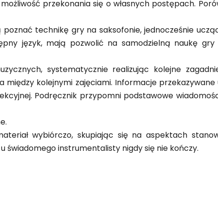
miał możliwość przekonania się o własnych postępach. P
ą poznać technikę gry na saksofonie, jednocześnie ucząc
ępny język, mają pozwolić na samodzielną naukę gry 
ycznych, systematycznie realizując kolejne zagadnie
iędzy kolejnymi zajęciami. Informacje przekazywane uc
 lekcyjnej. Podręcznik przypomni podstawowe wiadomości
e.
teriał wybiórczo, skupiając się na aspektach stano
y u świadomego instrumentalisty nigdy się nie kończy.