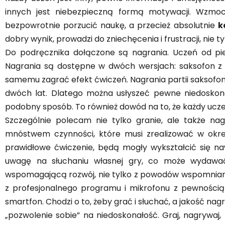
innych jest niebezpieczną formą motywacji. Wzmocn
bezpowrotnie porzucić naukę, a przecież absolutnie
k
dobry wynik, prowadzi do zniechęcenia i frustracji, nie ty
Do podręcznika dołączone są nagrania. Uczeń od pie
Nagrania są dostępne w dwóch wersjach: saksofon z
samemu zagrać efekt ćwiczeń. Nagrania partii saksofo
dwóch lat. Dlatego można usłyszeć pewne niedoskona
podobny sposób. To również dowód na to, że każdy uczeń
Szczególnie polecam nie tylko granie, ale także n
mnóstwem czynności, które musi zrealizować w ok
prawidłowe ćwiczenie, będą mogły wykształcić się na
uwagę na słuchaniu własnej gry, co może wydawa
wspomagającą rozwój, nie tylko z powodów wspomniany
z profesjonalnego programu i mikrofonu z pewnością 
smartfon. Chodzi o to, żeby grać i słuchać, a jakość nag
„pozwolenie sobie” na niedoskonałość. Graj, nagrywaj, p