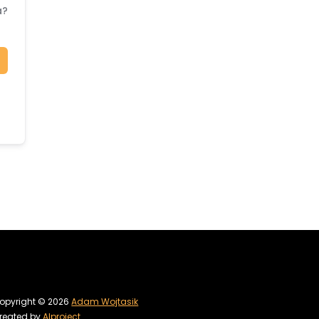
a?
opyright © 2026
Adam Wojtasik
reated by
Alproject