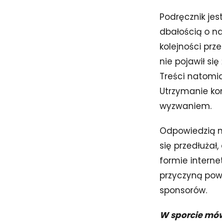
Podręcznik jes
dbałością o n
kolejności prz
nie pojawił s
Treści natomia
Utrzymanie ko
wyzwaniem.
Odpowiedzią na
się przedłużał
formie interne
przyczyną pow
sponsorów.
W sporcie mówi