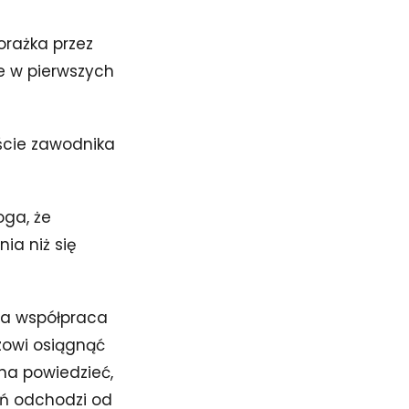
orażka przez
e w pierwszych
ście zawodnika
oga, że
ia niż się
ia współpraca
zowi osiągnąć
na powiedzieć,
eń odchodzi od