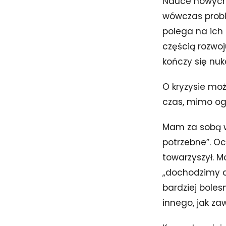
Nauce nowych r
wówczas proble
polega na ich
częścią rozwoj
kończy się nuk
O kryzysie mo
czas, mimo og
Mam za sobą wi
potrzebne”. Oc
towarzyszył. M
„dochodzimy do
bardziej bolesn
innego, jak za