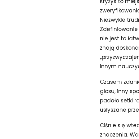
Kryzys to miej
zweryfikowani
Niezwykle trud
Zdefiniowanie
nie jest to ła
znają doskonal
„przyzwyczajen
innym nauczy
Czasem zdanie
głosu, inny sp
padało setki r
usłyszane prze
Ciśnie się wte
znaczenia. Waż