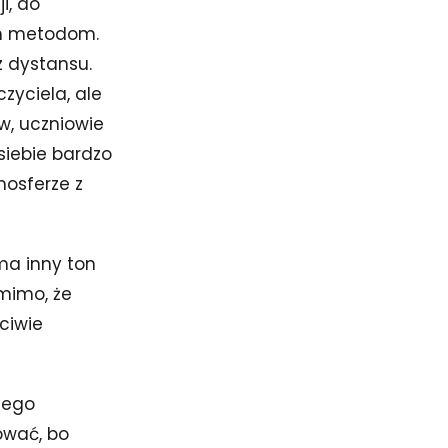
i, do
ym metodom.
z dystansu.
zyciela, ale
w, uczniowie
siebie bardzo
mosferze z
ma inny ton
 mimo, że
ciwie
szego
ować, bo