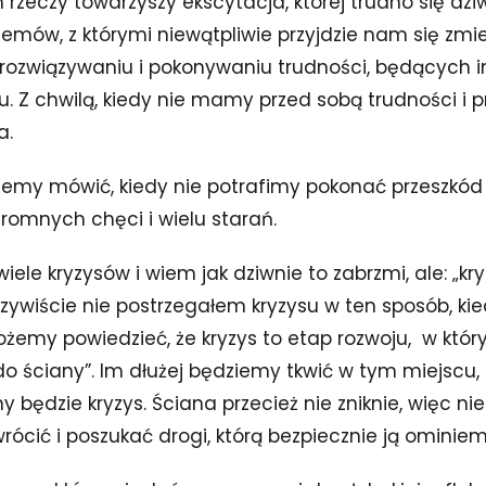
zeczy towarzyszy ekscytacja, której trudno się dzi
mów, z którymi niewątpliwie przyjdzie nam się zmi
 rozwiązywaniu i pokonywaniu trudności, będących i
u. Z chwilą, kiedy nie mamy przed sobą trudności i 
a.
żemy mówić, kiedy nie potrafimy pokonać przeszkód 
romnych chęci i wielu starań.
ele kryzysów i wiem jak dziwnie to zabrzmi, ale: „kr
zywiście nie postrzegałem kryzysu w ten sposób, ki
ożemy powiedzieć, że kryzys to etap rozwoju, w któ
 ściany”. Im dłużej będziemy tkwić w tym miejscu, 
y będzie kryzys. Ściana przecież nie zniknie, więc ni
wrócić i poszukać drogi, którą bezpiecznie ją ominiem