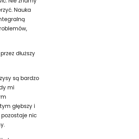
wić. Nie znamy
erzyć. Nauka
ntegralną
problemów,
przez dłuższy
yzysy są bardzo
edy mi
rym
tym głębszy i
e pozostaje nic
y.