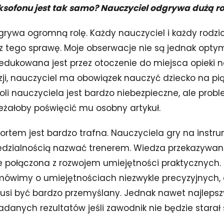
sofonu jest tak samo? Nauczyciel odgrywa dużą ro
grywa ogromną rolę. Każdy nauczyciel i każdy rodzi
z tego sprawę. Moje obserwacje nie są jednak optym
redukowana jest przez otoczenie do miejsca opieki 
zji, nauczyciel ma obowiązek nauczyć dziecko na pią
oli nauczyciela jest bardzo niebezpieczne, ale probl
leżałoby poświęcić mu osobny artykuł.
portem jest bardzo trafna. Nauczyciela gry na inst
edzialnością nazwać trenerem. Wiedza przekazywa
e połączona z rozwojem umiejętności praktycznych.
mówimy o umiejętnościach niezwykle precyzyjnych, 
usi być bardzo przemyślany. Jednak nawet najlepszy
ładanych rezultatów jeśli zawodnik nie będzie starał 