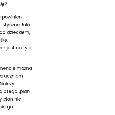
lę?
c powinien
istyczne.Rola
nad dzieckiem,
tkę.
em jest na tyle
rumencie można
na uczniom
 Należy
dlatego „plan
 plan nie
się go