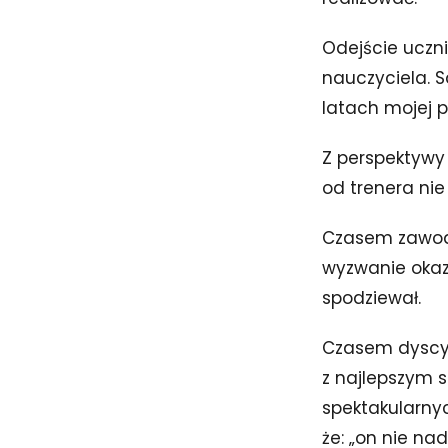
Odejście uczni
nauczyciela. S
latach mojej 
Z perspektywy
od trenera nie
Czasem zawodni
wyzwanie okaza
spodziewał.
Czasem dyscyp
z najlepszym 
spektakularny
że: „on nie na