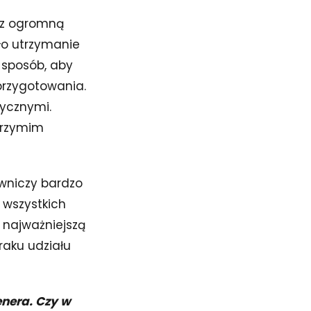
ł z ogromną
ło utrzymanie
 sposób, aby
przygotowania.
tycznymi.
brzymim
awniczy bardzo
 wszystkich
 najważniejszą
raku udziału
enera. Czy w