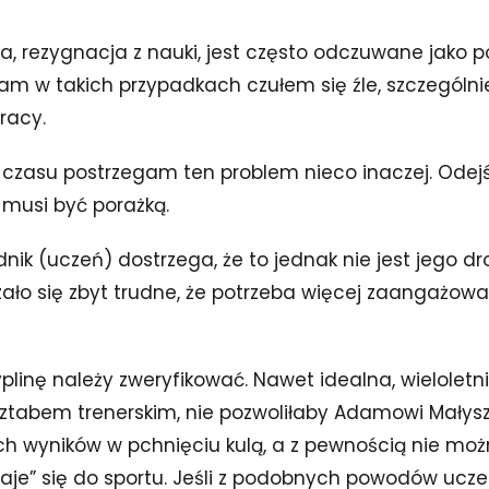
a, rezygnacja z nauki, jest często odczuwane jako p
am w takich przypadkach czułem się źle, szczególni
pracy.
 czasu postrzegam ten problem nieco inaczej. Odej
 musi być porażką.
k (uczeń) dostrzega, że to jednak nie jest jego dr
ło się zbyt trudne, że potrzeba więcej zaangażowan
linę należy zweryfikować. Nawet idealna, wieloletn
sztabem trenerskim, nie pozwoliłaby Adamowi Małys
ch wyników w pchnięciu kulą, a z pewnością nie moż
daje” się do sportu. Jeśli z podobnych powodów ucz