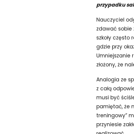
przypadku sak
Nauczyciel od
zdawać sobie 
szkoły często 
gdzie przy oka
Umniejszanie r
złożony, że na
Analogia ze s
z całą odpowi
musi być ściśl
pamiętać, że 
treningowy” m
przyniesie zak
realizować.