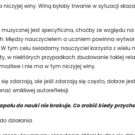
a niczyjej winy. Winą byłoby trwanie w sytuacji skaz
e muzycznej jest specyficzna, choćby ze względu na
h. Między nauczycielem a uczniem powinna wytwor
. W tym celu świadomy nauczyciel korzysta z wielu n
ety, w niektórych przypadkach zbudowanie takiej rel
emożliwe i nie ma w tym niczyjej winy.
się zdarzają, ale jeśli zdarzają się często, dobrze jes
onać wnikliwej autorefleksji.
pału do nauki nie brakuje. Co zrobić kiedy przycho
do działania.