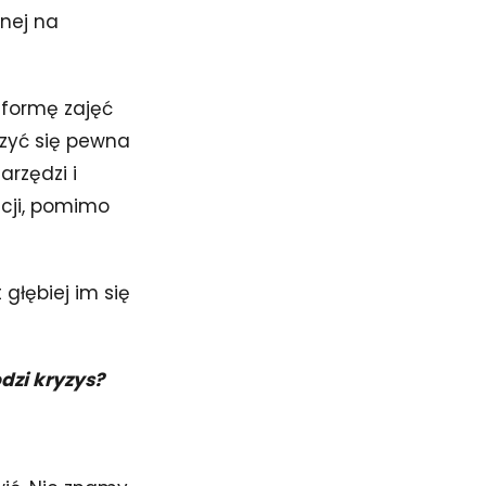
anej na
 formę zajęć
zyć się pewna
arzędzi i
acji, pomimo
t głębiej im się
dzi kryzys?