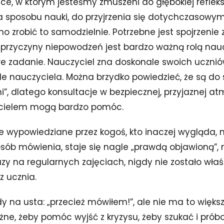
sce, w którym jesteśmy zmuszeni do głębokiej refleksj
a sposobu nauki, do przyjrzenia się dotychczasow
no zrobić to samodzielnie. Potrzebne jest spojrzenie 
 przyczyny niepowodzeń jest bardzo ważną rolą nauc
twe zadanie. Nauczyciel zna doskonale swoich ucznió
e nauczyciela. Można brzydko powiedzieć, że są do 
i”, dlatego konsultacje w bezpiecznej, przyjaznej at
cielem mogą bardzo pomóc.
 wypowiedziane przez kogoś, kto inaczej wygląda, 
osób mówienia, staje się nagle „prawdą objawioną”,
azy na regularnych zajęciach, nigdy nie zostało właś
z ucznia.
dy na usta: „przecież mówiłem!”, ale nie ma to więk
ne, żeby pomóc wyjść z kryzysu, żeby szukać i prób