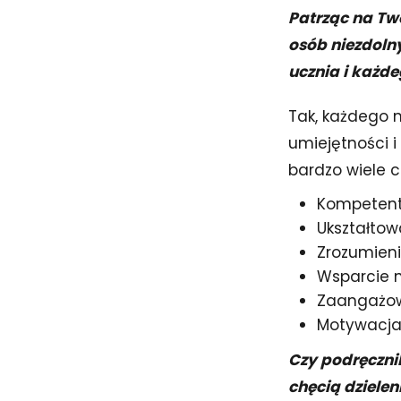
Patrząc na Tw
osób niezdoln
ucznia i każde
Tak, każdego 
umiejętności i
bardzo wiele c
Kompetent
Ukształto
Zrozumieni
Wsparcie n
Zaangażo
Motywacja
Czy podręcznik
chęcią dzielen