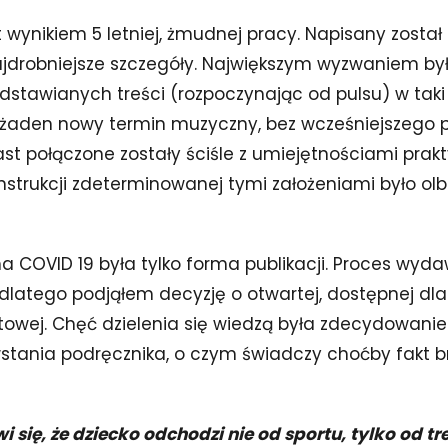
t wynikiem 5 letniej, żmudnej pracy. Napisany zosta
ajdrobniejsze szczegóły. Największym wyzwaniem by
edstawianych treści (rozpoczynając od pulsu) w taki
ię żaden nowy termin muzyczny, bez wcześniejszego 
st połączone zostały ściśle z umiejętnościami prak
nstrukcji zdeterminowanej tymi założeniami było ol
 COVID 19 była tylko forma publikacji. Proces wyd
, dlatego podjąłem decyzję o otwartej, dostępnej dla
towej. Chęć dzielenia się wiedzą była zdecydowanie
stania podręcznika, o czym świadczy choćby fakt b
 się, że dziecko odchodzi nie od sportu, tylko od tr