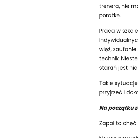
trenera, nie m
porażkę.
Praca w szkol
indywidualnyc
więź, zaufanie
technik. Niest
starań jest ni
Takie sytuacje 
przyjrzeć i dok
Na początku za
Zapał to chęć 