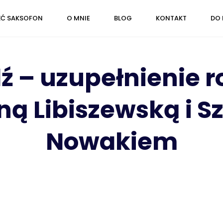
ŹĆ SAKSOFON
O MNIE
BLOG
KONTAKT
DO 
dź – uzupełnienie 
ą Libiszewską i
Nowakiem