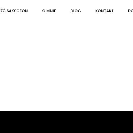
YŹĆ SAKSOFON
O MNIE
BLOG
KONTAKT
DO