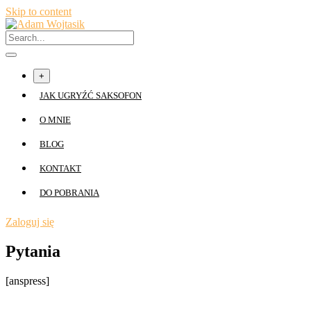
Skip to content
+
JAK UGRYŹĆ SAKSOFON
O MNIE
BLOG
KONTAKT
DO POBRANIA
Zaloguj się
Pytania
[anspress]