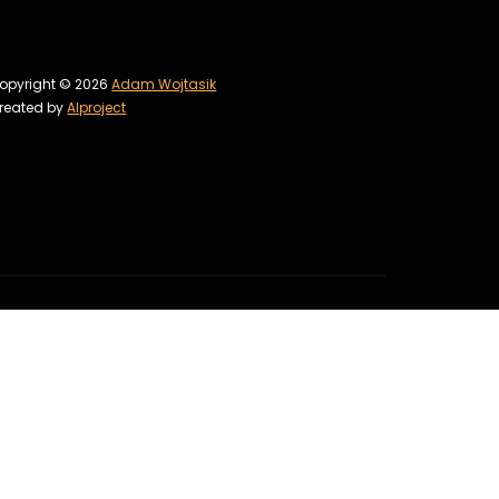
opyright © 2026
Adam Wojtasik
reated by
Alproject