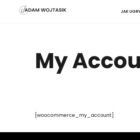
Skip
JAK UGR
to
content
My Accou
[woocommerce_my_account]