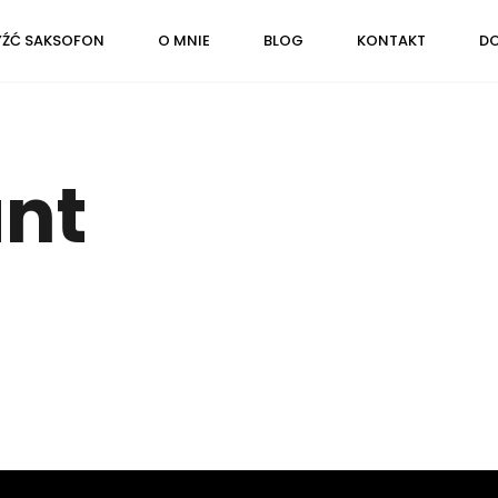
YŹĆ SAKSOFON
O MNIE
BLOG
KONTAKT
DO
nt