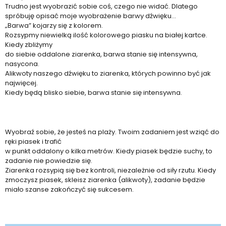
Trudno jest wyobrazić sobie coś, czego nie widać. Dlatego
spróbuję opisać moje wyobrażenie barwy dźwięku…
„Barwa” kojarzy się z kolorem.
Rozsypmy niewielką ilość kolorowego piasku na białej kartce.
Kiedy zbliżymy
do siebie oddalone ziarenka, barwa stanie się intensywna,
nasycona.
Alikwoty naszego dźwięku to ziarenka, których powinno być jak
najwięcej.
Kiedy będą blisko siebie, barwa stanie się intensywna.
Wyobraź sobie, że jesteś na plaży. Twoim zadaniem jest wziąć do
ręki piasek i trafić
w punkt oddalony o kilka metrów. Kiedy piasek będzie suchy, to
zadanie nie powiedzie się.
Ziarenka rozsypią się bez kontroli, niezależnie od siły rzutu. Kiedy
zmoczysz piasek, skleisz ziarenka (alikwoty), zadanie będzie
miało szanse zakończyć się sukcesem.