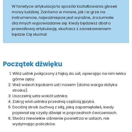
W fonetyce artykulacja to sposób kształtowania głosek
mowy ludzkiej. Zarówno w mowie, jak i w grze na
instrumencie, najważniejsze jest wyraźne, zrozumiałe
dla innych wypowiadanie się. Kiedy będziesz dbał o
prawidłową artykulację, słuchacz z zaciekawieniem
będzie Cię słuchał.
Początek dźwięku
Włóż ustnik połączony z fajką do ust, opierając na nim lekko
górne zęby.
Weź wdech kącikami ust i nosem (dolna warga dotyka
stroika).
Uszczelnij usta wokół ustnika.
Zakryj wlot ustnika przednią częścią języka.
Dociśnij stroik żuchwą z siłą, jaką zapamiętałeś, kiedy
pojawiał się czysty dźwięk w poprzednich ćwiczeniach.
Stwórz niewielkie ciśnienie powietrza w ustach, nie
wydymając policzków.