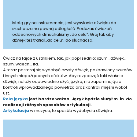
Istotą gry na instrumencie, jest wysyłanie dźwięku do
słuchacza na pewną odległość. Podczas ćwiczeń
oddechowych dmuchaliśmy „do celu”. Graj tak aby
dźwięk też trafiał „do celu”, do słuchacza.
Ćwicz na fajce z ustnikiem, tak, jak poprzednio: szum…dźwięk…
szum, wdech… itd.
A teraz postaraj się wydobyć czysty dźwięk, pozbawiony szumów
i innych niepożądanych efektów. Aby rozpocząć taki właśnie
dźwięk, należy odpowiednio użyć języka, nie zapominając o
kontroli wprowadzanego powietrza oraz kontroli mięśni wokół
ust.
Rola języka
jest bardzo ważna. Język będzie służył m. in. do
realizacji różnych sposobów artykulacji.
Artykulacja
w muzyce, to sposób wydobycia dźwięku.