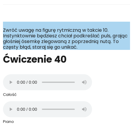
Zwróć uwagę na figurę rytmiczną w takcie 10.
Instynktownie będziesz chciał podkreślać puls, grając
głośniej ósemkę zlegowaną z poprzednią nutą. To
częsty błąd, staraj się go unikać.
Ćwiczenie 40
Całość
Piano