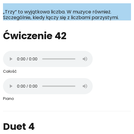
„Trzy” to wyjątkowa liczba. W muzyce również.
Szczególnie, kiedy łączy się z liczbami parzystymi.
Ćwiczenie 42
Całość
Piano
Duet 4