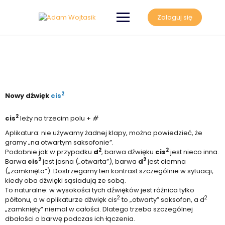
Zaloguj się
2
Nowy dźwięk
cis
2
cis
leży na trzecim polu +
#
Aplikatura: nie używamy żadnej klapy, można powiedzieć, że
gramy „na otwartym saksofonie”.
2
2
Podobnie jak w przypadku
d
, barwa dźwięku
cis
jest nieco inna.
2
2
Barwa
cis
jest jasna („otwarta”), barwa
d
jest ciemna
(„zamknięta”). Dostrzegamy ten kontrast szczególnie w sytuacji,
kiedy oba dźwięki sąsiadują ze sobą.
To naturalne: w wysokości tych dźwięków jest różnica tylko
2
2
półtonu, a w aplikaturze dźwięk cis
to „otwarty” saksofon, a d
„zamknięty” niemal w całości. Dlatego trzeba szczególnej
dbałości o barwę podczas ich łączenia.