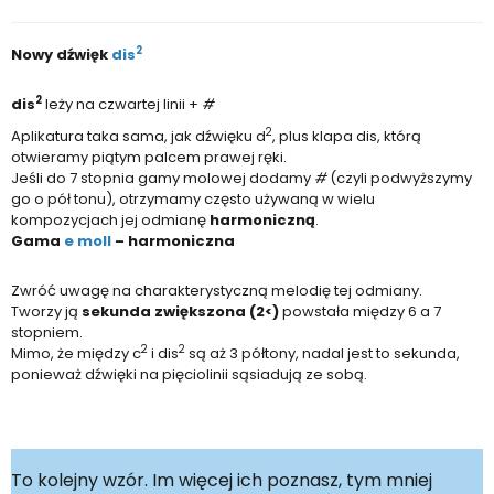
2
Nowy dźwięk
dis
2
dis
leży na czwartej linii +
#
2
Aplikatura taka sama, jak dźwięku d
, plus klapa dis, którą
otwieramy piątym palcem prawej ręki.
Jeśli do 7 stopnia gamy molowej dodamy
#
(czyli podwyższymy
go o pół tonu), otrzymamy często używaną w wielu
kompozycjach jej odmianę
harmoniczną
.
Gama
e moll
– harmoniczna
Zwróć uwagę na charakterystyczną melodię tej odmiany.
Tworzy ją
sekunda zwiększona (2<)
powstała między 6 a 7
stopniem.
2
2
Mimo, że między c
i dis
są aż 3 półtony, nadal jest to sekunda,
ponieważ dźwięki na pięciolinii sąsiadują ze sobą.
To kolejny wzór. Im więcej ich poznasz, tym mniej